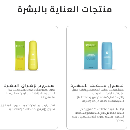
منتجات العناية بالبشرة
غـسـول مـنـظـف للـبـشـرة
سـيـروم لإشـراق البـشـرة
غسول مصمم لتنظيف البشرة بعمق ولطف، يعمل
سيروم بتركيبه مطورة وقوام خفيفه صمم هذا
على تنقية البشرة من الشوائب
المنتج لإضفاء إشراقة على البشرة، مما يجعلها
والأوساخ المتراكمة مع ترطيبها وحمايتها. يترك
متألقة ورطبة
البشرة منتعشة، نظيفة، مريحة، ومشرقة.
تفتيح وتوحيد لون البشرة. ترطيب عميق للبشرة. تعزيز
ترطيب البشرة. مضاد للأكسدة فيقوي حاجز
نضارتها وإشراقها. مضاد للشيخوخة المبكرة.
البشرة. حافظ على توازن البشرة ومنع الشيخوخة
المبكرة. الاحتفاظ برطوبة البشرة، فيجعلها ناعمة
ومغذية