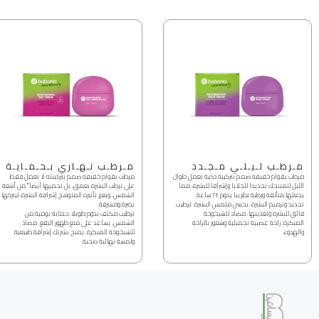
مـرطـب لـيـلـي مـجـدد
مـرطـب نـهـاري بـحـمـايـة
مرطب بقوام خفيفه صمم بتركيبه ذكية تعمل طوال
مرطب بقوام خفيفه صمم بتركيبته لا تعمل فقط
الليل لتمنتحك تجديدا للخلايا وإشراقا للبشرة، مما
على ترطب البشرة بعمق، بل تحميها أيضا ً من أشعة
يجعلها متألقة ورطبة تطريبا يدوم ٢٤ ساعة.
الشمس. ويعزز تأثيره المتوهج إشراقة البشرة، ليتركها
تجديد وترميم البشرة.
يحسن ملمس البشرة.
ترطيب
نضرة ومشرقة.
فائق للبشرة وتغذيتها.
مضاد للشيخوخة
ترطيب مكثف يدوم طويلا.
حماية يومية من
المبكرة.
راحة عصبية تجميلية وشعور بالراحة
الشمس.
يساعد على منع ظهور البقع.
مضاد
والهدوء.
للشيخوخة المبكرة.
يمنح بشرتك إشراقة طبيعية
ولمسة نهائية صحية.