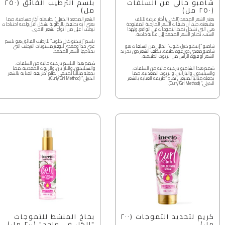
شامبو خالي من السلفات
بلسم الترطيب الفائق (٢٥٠
(٢٥٠ مل)
مل)
يعتبر الشعر المجعد (الكيرلي) أكثر عرضة للتلف
الشعر المجعد (الكيرلي) بطبيعته أكثر مسامية، مما
بطبيعته، حيث أن طبقات الشعر الخارجية المفتوحة
يعني أنه يحتفظ بالرطوبة بشكل أقل ولديه احتياجات
هي التي تشكل نمط التموجات في الواقع. ولهذا
ترطيب أعلى من أنواع الشعر الأخرى.
السبب، يحتاج الشعر المجعد إلى عناية خاصة.
بلسم “إنيكتو كيرل كلوب” للترطيب الفائق هو بلسم
شامبو “إنيكتو كيرل كلوب” الخالي من السلفات هو
غني جداً ومغذي لتوفير مستويات الترطيب التي
شامبو مغذي ذو رغوة لطيفة، ينظف الشعر دون تجريد
يحتاجها الشعر المجعد.
الشعر أو فروة الرأس من الزيوت الطبيعية.
صُمم هذا البلسم بتركيبة خالية من السلفات،
صُمم هذا الشامبو بتركيبة خالية من السلفات،
والسيليكون، والبارابين، والزيوت المعدنية، مما
والسيليكون، والبارابين، والزيوت المعدنية، مما
يجعله مثالياً لمتبعي نظام “طريقة العناية بالشعر
يجعله مثالياً لمتبعي نظام “طريقة العناية بالشعر
الكيرلي” (Curly Girl Method).
الكيرلي” (Curly Girl Method).
كريم لتحديد التموجات (٢٠٠
بخاخ المنشط للتموجات
مل)
"الكل في واحد" (٢٠٠ مل)