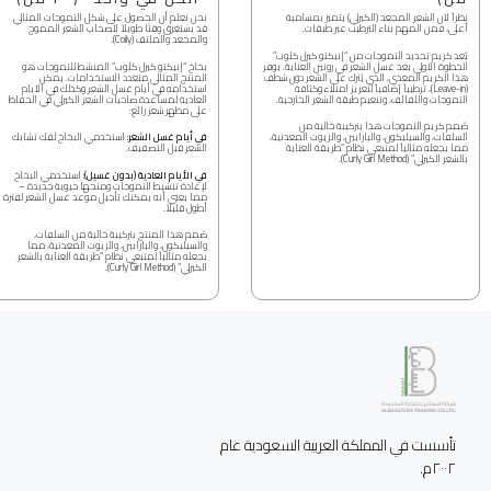
نظراً لأن الشعر المجعد (الكيرلي) يتميز بمسامية
نحن نعلم أن الحصول على شكل التموجات المثالي
أعلى، فمن المهم بناء الترطيب عبر طبقات.
قد يستغرق وقتًا طويلاً لأصحاب الشعر المموج
والمجعد والملتف (Coily).
يُعد كريم تحديد التموجات من “إنيكتو كيرل كلوب”
الخطوة الأولى بعد غسل الشعر في روتين العناية. يوفر
بخاخ “إنيكتو كيرل كلوب” المنشط للتموجات هو
هذا الكريم المغذي، الذي يُترك على الشعر دون شطف
المنتج المثالي متعدد الاستخدامات. يمكن
(Leave-in)، ترطيباً إضافياً لتعزيز امتلاء وكثافة
استخدامه في أيام غسل الشعر وكذلك في الأيام
التموجات واللفائف، وتنعيم طبقة الشعر الخارجية.
العادية لمساعدة صاحبات الشعر الكيرلي في الحفاظ
على مظهر شعر رائع:
صُمم كريم التموجات هذا بتركيبة خالية من
السلفات، والسيليكون، والبارابين، والزيوت المعدنية،
في أيام غسل الشعر:
استخدمي البخاخ لفك تشابك
مما يجعله مثالياً لمتبعي نظام “طريقة العناية
الشعر قبل التصفيف.
بالشعر الكيرلي” (Curly Girl Method).
في الأيام العادية (بدون غسيل):
استخدمي البخاخ
لإعادة تنشيط التموجات ومنحها حيوية جديدة –
مما يعني أنه يمكنك تأجيل موعد غسل الشعر لفترة
أطول قليلاً.
صُمم هذا المنتج بتركيبة خالية من السلفات،
والسيليكون، والبارابين، والزيوت المعدنية، مما
يجعله مثالياً لمتبعي نظام “طريقة العناية بالشعر
الكيرلي” (Curly Girl Method).
تأسست في المملكة العربية السعودية عام 
٢٠٠٢م.