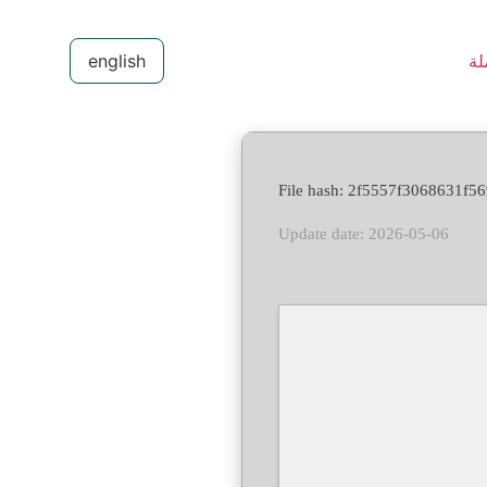
لة
english
Update date: 2026-05-06