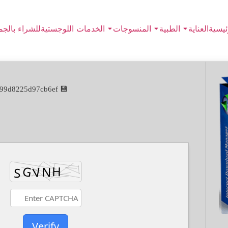
ئيسية
العناية
الطبية
المنسوجات
الخدمات اللوجستية
للشراء بالجم
💾 File hash: 2f5557f3068631f5699d8225d97cb6ef
Verify