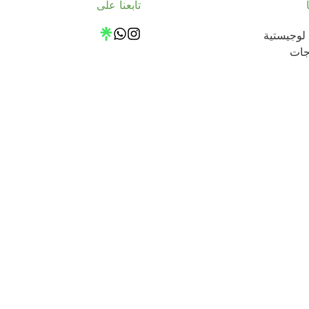
تابعنا على
لوجيستية
جات