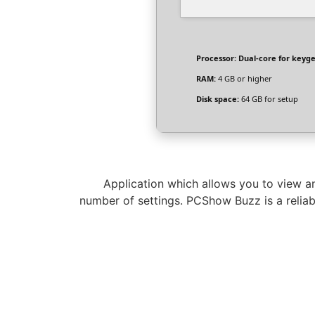
Processor:
Dual-core for keyg
RAM:
4 GB or higher
Disk space:
64 GB for setup
Application which allows you to view an
number of settings. PCShow Buzz is a reliabl