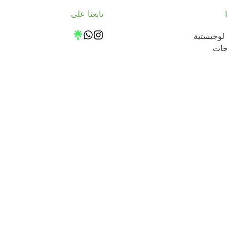
تابعنا على
لوجيستية
جات