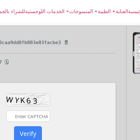
ئيسية
العناية
الطبية
المنسوجات
الخدمات اللوجستية
للشراء بالجم
🧾 Hash-sum — 81655030608caa9dd8fb003e03facbe3
🗓 Updated on: 2026-04-17
Verify