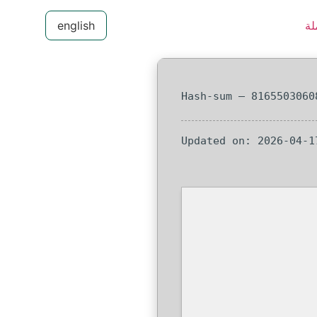
لة
english