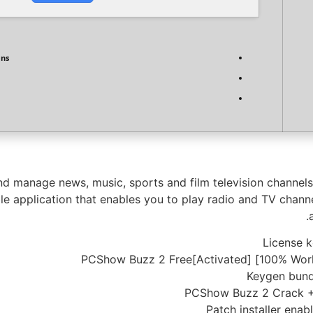
ens
d manage news, music, sports and film television channels 
e application that enables you to play radio and TV channel
License k
PCShow Buzz 2 Free[Activated] [100% Wor
Keygen bund
PCShow Buzz 2 Crack + 
Patch installer enab