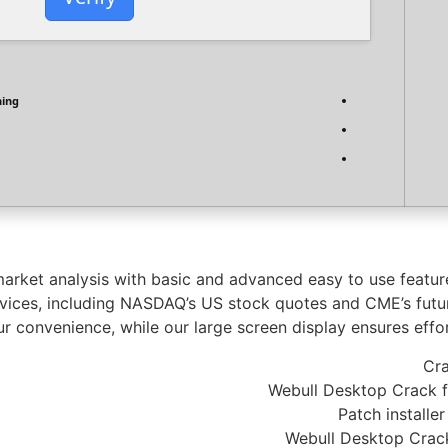
hing
rket analysis with basic and advanced easy to use features
rvices, including NASDAQ’s US stock quotes and CME’s fut
ur convenience, while our large screen display ensures eff
Cra
Webull Desktop Crack f
Patch installe
Webull Desktop Crack