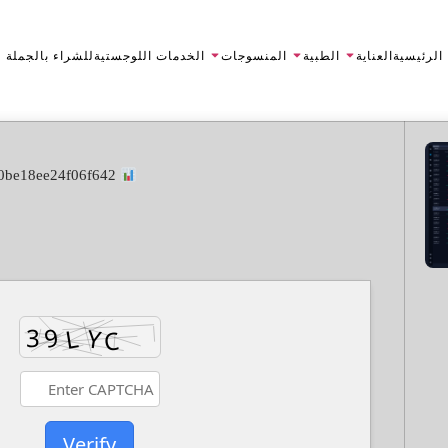
الرئيسية
العناية
الطبية
المنسوجات
الخدمات اللوجستية
للشراء بالجملة
File Hash: 2c2ed664c24bdfd30be18ee24f06f642
Verify