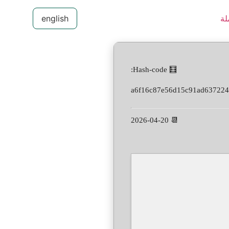
لة
english
🧮 Hash-code:
a6f16c87e56d15c91ad637224
📆 2026-04-20