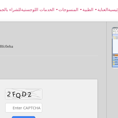
ئيسية
العناية
الطبية
المنسوجات
الخدمات اللوجستية
للشراء بالجم
8fc0eba